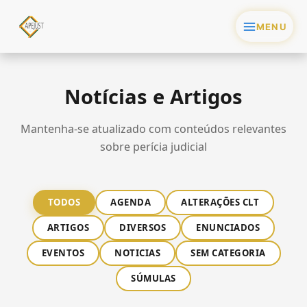
Ir
para
o
conteúdo
Notícias e Artigos
Mantenha-se atualizado com conteúdos relevantes
sobre perícia judicial
TODOS
AGENDA
ALTERAÇÕES CLT
ARTIGOS
DIVERSOS
ENUNCIADOS
EVENTOS
NOTICIAS
SEM CATEGORIA
SÚMULAS