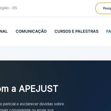
egião – RS
Pesq
ONAL
COMUNICAÇÃO
CURSOS E PALESTRAS
F
com a APEJUST
 pericial e esclarecer dúvidas sobre
 mais conveniente ou envie sua