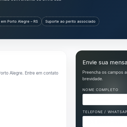
 em Porto Alegre – RS
Suporte ao perito associado
Envie sua mens
Preencha os campos a
orto Alegre. Entre em contato
brevidade.
NOME COMPLETO
TELEFONE / WHATSA