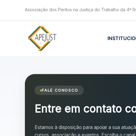
Ir
Associação dos Peritos na Justiça do Trabalho da 4ª R
para
o
conteúdo
INSTITUCI
FALE CONOSCO
Entre em contato 
Estamos à disposição para apoiar a sua atuação
cursos, associação e eventos. Escolha o canal