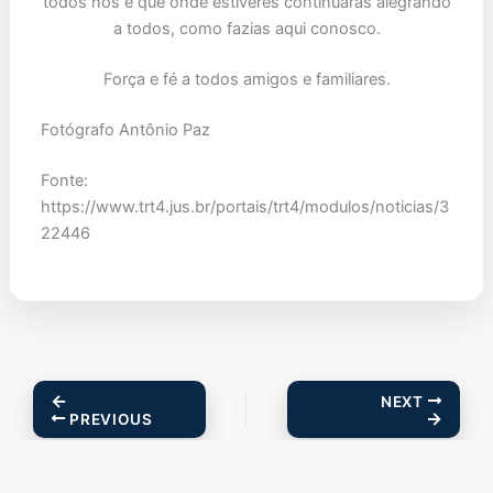
todos nós e que onde estiveres continuarás alegrando
a todos, como fazias aqui conosco.
Força e fé a todos amigos e familiares.
Fotógrafo Antônio Paz
Fonte:
https://www.trt4.jus.br/portais/trt4/modulos/noticias/3
22446
NEXT
PREVIOUS