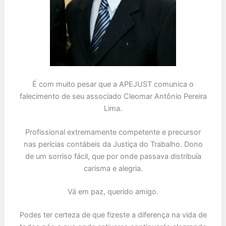
É com muito pesar que a APEJUST comunica o
falecimento de seu associado Cleomar Antônio Pereira
Lima.
Profissional extremamente competente e precursor
nas perícias contábeis da Justiça do Trabalho. Dono
de um sorriso fácil, que por onde passava distribuía
carisma e alegria.
Vá em paz, querido amigo.
Podes ter certeza de que fizeste a diferença na vida de