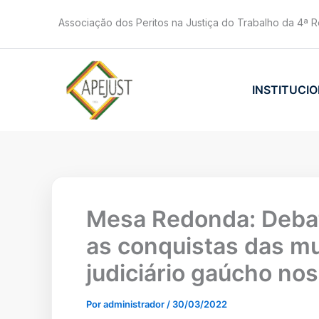
Ir
Associação dos Peritos na Justiça do Trabalho da 4ª R
para
o
conteúdo
INSTITUCI
Mesa Redonda: Debat
as conquistas das mu
judiciário gaúcho no
Por
administrador
/
30/03/2022