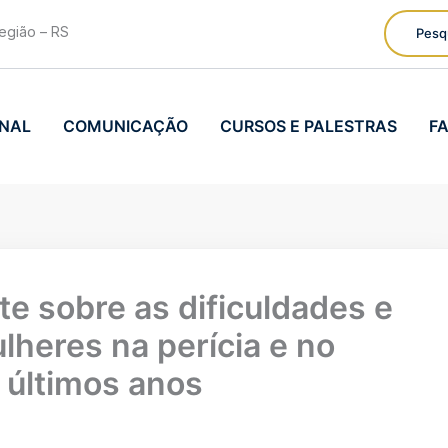
egião – RS
Pesq
ONAL
COMUNICAÇÃO
CURSOS E PALESTRAS
F
e sobre as dificuldades e
lheres na perícia e no
s últimos anos